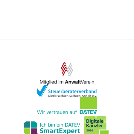
Vorstellung von den Bedingungen der
Übergabe hat. Die Planung der
Unternehmensnachfolge muss daher viele
Jahre vor dem angestrebten
Unternehmensausstieg begonnen
werden. Bestehen derartige Nachfolge-
Pläne schon frühzeitig, kann der
Führungswechsel später auch
kurzfristiger umgesetzt werden.
Hierfür ist eine fachliche Beratung über
Risiken und Chancen, Vor- und Nachteile
bestimmter Gestaltungen oder die Wahl
der Unternehmensform aus unserer Sicht