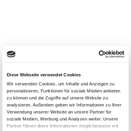
Unternehmensschritten für die Zukunft
führen. Die Planungsrechnung ist
demnach zukunftsorientiert, im
Gegensatz zur herkömmlichen
Buchhaltung, die sich meist mit Zahlen aus
der Vergangenheit beschäftigt. Zur
Planungsrechnung gehören viele
unterschiedliche Teilkalkulationen wie
Diese Webseite verwendet Cookies
Finanzplan, Umsatzplan, Investitionsplan,
Wir verwenden Cookies, um Inhalte und Anzeigen zu
Personalplan, Absatzplan,
personalisieren, Funktionen für soziale Medien anbieten
Produktionsplan oder Beschaffungsplan.
zu können und die Zugriffe auf unsere Website zu
analysieren. Außerdem geben wir Informationen zu Ihrer
Verwendung unserer Website an unsere Partner für
Üblicherweise erstreckt sich die
soziale Medien, Werbung und Analysen weiter. Unsere
Planungsrechnung über die zukünftigen 3
Partner führen diese Informationen möglicherweise mit