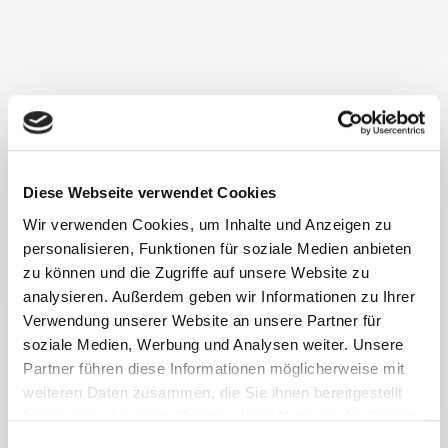
Buchführung
Aufgabe Buchführung
Buchführungsarten
Diese Webseite verwendet Cookies
Wir verwenden Cookies, um Inhalte und Anzeigen zu
personalisieren, Funktionen für soziale Medien anbieten
Buchhaltung vs. Buchführung
zu können und die Zugriffe auf unsere Website zu
analysieren. Außerdem geben wir Informationen zu Ihrer
Jahresabschluss
Verwendung unserer Website an unsere Partner für
soziale Medien, Werbung und Analysen weiter. Unsere
Partner führen diese Informationen möglicherweise mit
Wer muss Jahresabschluss erstellen
weiteren Daten zusammen, die Sie ihnen bereitgestellt
haben oder die sie im Rahmen Ihrer Nutzung der Dienste
Jahresabschluss Bestandteile
gesammelt haben.
Einwilligungsauswahl