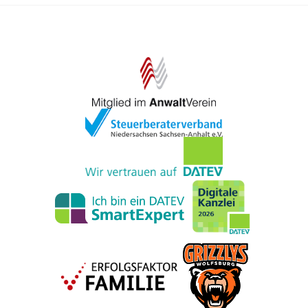
sowie Zuordnung von Kosten und
Leistungen. Die Betriebsbuchführung
wird auch als kalkulatorische
Buchführung bezeichnet. Sie gilt häufig
als Grundlage für
Managemententscheidungen und
Planungsrechnungen. Auch
Betriebsstatistiken werden in der Regel
mithilfe der Zahlen aus der
Betriebsbuchführung erstellt.