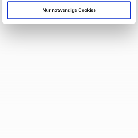
oder Unternehmens und ist
Pflicht
in
Nur notwendige Cookies
Deutschland. Das Finanzamt fordert sie
regelmäßig ein, da sie als Grundlage des
zu zahlenden Steuersatzes dient. Die
Buchführung legt offen, welche Gewinne
oder Verluste ein Unternehmen
eingefahren hat. Außerdem werden
betriebliche Jahresabschlüsse aufgrund
dieser ermittelten Zahlen und Daten
erstellt. Die Buchführung gliedert sich in
zwei Teilbereiche, nämlich
Finanzbuchführung und
Betriebsbuchführung.
Finanzbuchführung
Die Finanzbuchführung listet alle